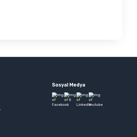
Sosyal Medya
a
r