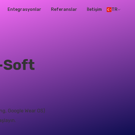
Entegrasyonlar
Referanslar
İletişim
TR
T-Soft
ung, Google Wear OS)
aşlayın.