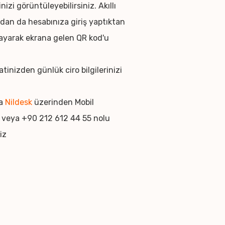
inizi görüntüleyebilirsiniz. Akıllı
dan da hesabınıza giriş yaptıktan
klayarak ekrana gelen QR kod'u
tinizden günlük ciro bilgilerinizi
da
Nildesk
üzerinden Mobil
 veya +90 212 612 44 55 nolu
iz