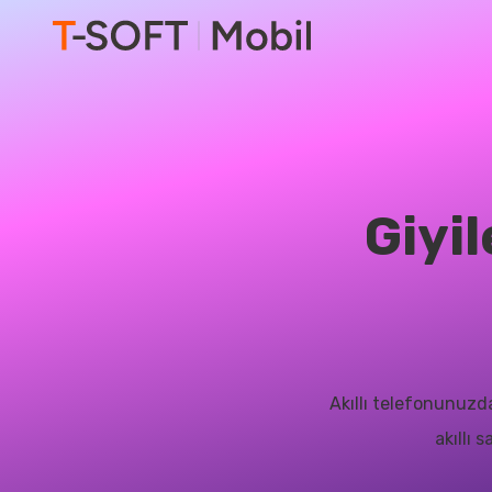
Giyil
Akıllı telefonunuzd
akıllı 