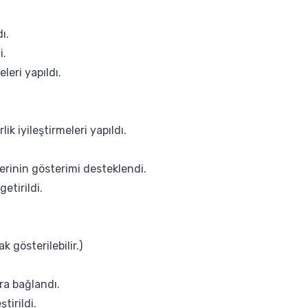
ı.
i.
leri yapıldı.
ik iyileştirmeleri yapıldı.
lerinin gösterimi desteklendi.
etirildi.
k gösterilebilir.)
ra bağlandı.
tirildi.