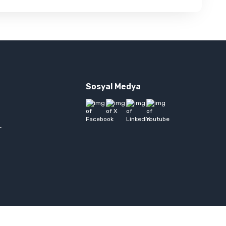
Sosyal Medya
a
r